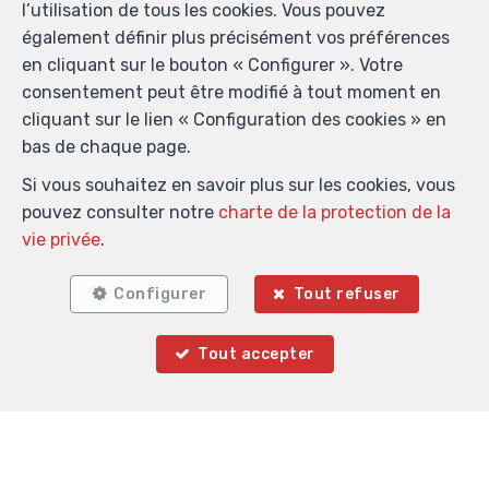
l’utilisation de tous les cookies. Vous pouvez
E-mail
*
également définir plus précisément vos préférences
en cliquant sur le bouton « Configurer ». Votre
consentement peut être modifié à tout moment en
cliquant sur le lien « Configuration des cookies » en
Votre message
bas de chaque page.
Si vous souhaitez en savoir plus sur les cookies, vous
pouvez consulter notre
charte de la protection de la
vie privée
.
Configurer
Tout refuser
Validation anti-spam
Tout accepter
*
Champs obligatoires
J'accepte de recevoir des informations par email de
l’agence.