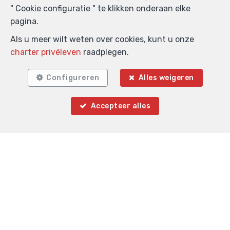
Boodschap
" Cookie configuratie " te klikken onderaan elke
pagina.
Als u meer wilt weten over cookies, kunt u onze
charter privéleven
raadplegen.
Configureren
Alles weigeren
Anti-spam validatie
Accepteer alles
*
Verplichte velden
Ik aanvaard informatie per e-mail te ontvangen.
Ik aanvaard newsletters te ontvangen.
Ik aanvaard SMS te ontvangen.
Door mijn verzoek te verzenden geef ik de