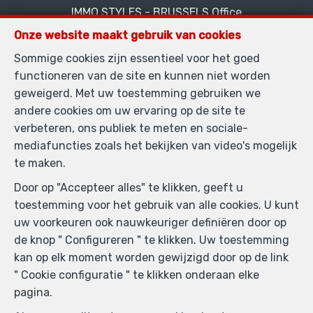
IMMO STYLES - BRUSSELS Office
Boulevard Louis Schmidt 10
—
Onze website maakt gebruik van cookies
1040 Etterbeek
—
Sommige cookies zijn essentieel voor het goed
TEL.
+32 2 654 00 41
functioneren van de site en kunnen niet worden
MOB.
+32 477 84 65 00
—
geweigerd. Met uw toestemming gebruiken we
info@immostyles.be
—
andere cookies om uw ervaring op de site te
verbeteren, ons publiek te meten en sociale-
mediafuncties zoals het bekijken van video's mogelijk
BIV-erkende vastgoedmakelaar-bemiddelaar in België,
te maken.
BIV N° 504.982 - Ondernemingsnummer : BTW BE
Door op "Accepteer alles" te klikken, geeft u
0563.856.842- Toezichthoudende Autoriteit :
toestemming voor het gebruik van alle cookies. U kunt
Beroepinstituut van Vastgoedmakelaars
uw voorkeuren ook nauwkeuriger definiëren door op
Luxemburgstraat, 16B - 1000 Brussel (+32 2 505 38 50
de knop " Configureren " te klikken. Uw toestemming
- info@biv.be) -
www.biv.be
-
Deontologische code
kan op elk moment worden gewijzigd door op de link
BA en borgstelling via NV AXA Belgium, Troonplein 1,
" Cookie configuratie " te klikken onderaan elke
1000 Brussel (polisnr. 730.390.160) Dekking geldt voor
pagina.
activiteiten die in België worden uitgevoerd