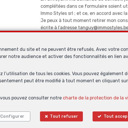
complétées dans ce formulaire soient ut
Immo Styles srl ; et ce, en accord avec l
Je peux à tout moment retirer mon con
écrite à l’adresse tanguy@immostyles.be
onnement du site et ne peuvent être refusés. Avec votre co
urer notre audience et activer des fonctionnalités en lien 
 STYLES - BRUSSELS Office
Boulevard Louis Schmidt 10
1040 Ette
—
—
TEL.
+32 2 654 00 41
MOB.
+32 477 84 65 00
info@immostyles.b
—
—
ez l’utilisation de tous les cookies. Vous pouvez également 
nsentement peut être modifié à tout moment en cliquant sur 
N° entreprise : TVA BE 0563.856.842- Instance de contrôle: Institut 
s, vous pouvez consulter notre
charte de la protection de la v
lles (+32 2 505 38 50 - info@ipi.be) - Soumis au
code déontologique de
 SA, Place du Trône 1, 1000 Bruxelles – police n° 730.390.160. Couvert
les d'utilisation du site
—
Charte de la protection de la vie privée
—
Configura
Configurer
Tout refuser
Tout accep
ERED BY
WHISE
DESIGNED AND DEVELOPED BY
WEBULOUS