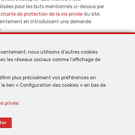
ilisées pour les buts mentionnés ci-dessus par
a
charte de protection de la vie privée
du site.
sentement en introduisant une demande
.
Envoyer
nsentement, nous utilisons d’autres cookies
avec les réseaux sociaux comme l’affichage de
rbeek
e
définir plus précisément vos préférences en
le lien « Configuration des cookies » en bas de
professionnel des agents immobiliers, rue du Luxembourg 16B, 1000
ie privée
.
 l’ IPI
ure valable pour les activités réalisées en Belgique
tion des cookies
ter
.IMMO