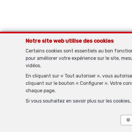
Notre site web utilise des cookies
Certains cookies sont essentiels au bon foncti
pour améliorer votre expérience sur le site, mes
IMMO
vidéos.
En cliquant sur « Tout autoriser », vous autoris
cliquant sur le bouton « Configurer ». Votre co
chaque page.
Agent immobilier agréé IPI sous le numéro 504.982 en Belgique - 
Si vous souhaitez en savoir plus sur les cookie
Bruxe
RC professionnelle et cautionnement via AXA Belgium
Conditions généra
POW