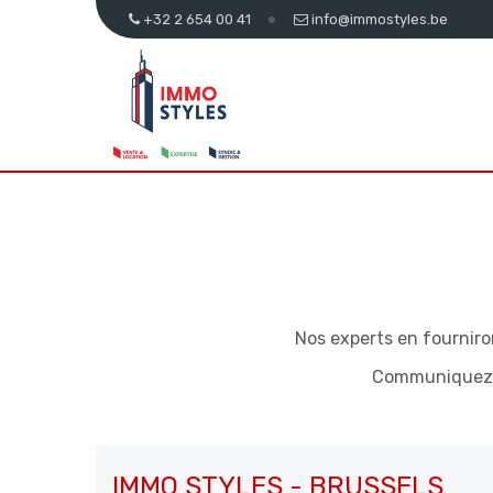
+32 2 654 00 41
info@immostyles.be
Nos experts en fourniro
Communiquez-n
IMMO STYLES - BRUSSELS