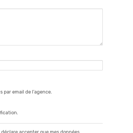
s par email de l’agence.
fication.
 déclare accepter que mes données