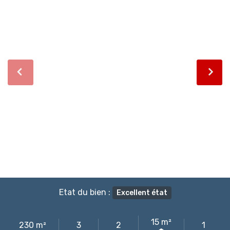
Etat du bien :
Excellent état
15 m²
230 m²
3
2
1