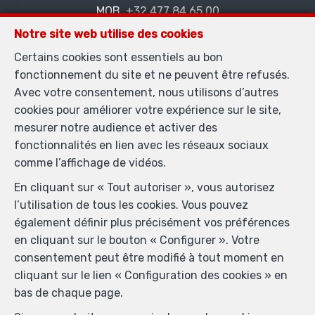
MOB.
+32 477 84 65 00
—
info@immostyles.be
—
Notre site web utilise des cookies
Certains cookies sont essentiels au bon
fonctionnement du site et ne peuvent être refusés.
Agent immobilier agréé IPI sous le numéro 504.982 en
Avec votre consentement, nous utilisons d’autres
Belgique - N° entreprise : TVA BE 0563.856.842-
cookies pour améliorer votre expérience sur le site,
Instance de contrôle: Institut professionnel des agents
mesurer notre audience et activer des
immobiliers, rue du Luxembourg 16B, 1000 Bruxelles
fonctionnalités en lien avec les réseaux sociaux
(+32 2 505 38 50 - info@ipi.be) - Soumis au
code
comme l’affichage de vidéos.
déontologique de l’ IPI
En cliquant sur « Tout autoriser », vous autorisez
RC professionnelle et cautionnement via AXA Belgium
l’utilisation de tous les cookies. Vous pouvez
SA, Place du Trône 1, 1000 Bruxelles – police n°
également définir plus précisément vos préférences
730.390.160. Couverture valable pour les activités
en cliquant sur le bouton « Configurer ». Votre
réalisées en Belgique
consentement peut être modifié à tout moment en
Conditions générales d'utilisation du site
cliquant sur le lien « Configuration des cookies » en
bas de chaque page.
Charte de la protection de la vie privée