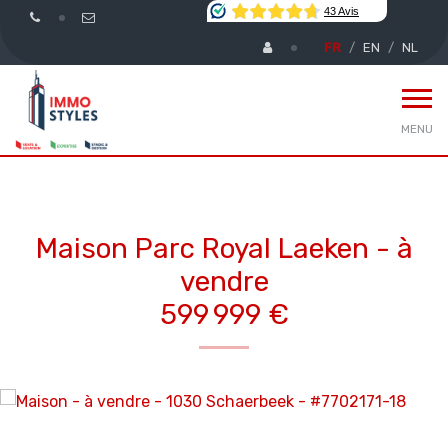
FR
EN
NL
MENU
Maison Parc Royal Laeken - à
vendre
599 999 €
Maison - à vendre
1030 Schaerbeek
599 999 €